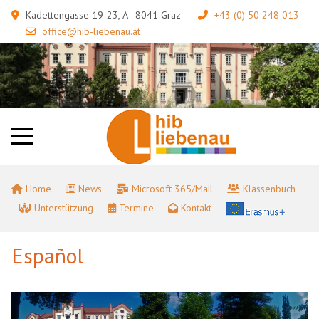
Kadettengasse 19-23, A - 8041 Graz
+43 (0) 50 248 013
office@hib-liebenau.at
Home
News
Microsoft 365/Mail
Klassenbuch
Unterstützung
Termine
Kontakt
Español