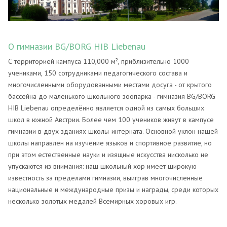
О гимназии BG/BORG HIB Liebenau
С территорией кампуса 110,000 м², приблизительно 1000
учениками, 150 сотрудниками педагогического состава и
многочисленными оборудованными местами досуга - от крытого
бассейна до маленького школьного зоопарка - гимназия BG/BORG
HIB Liebenau определённо является одной из самых больших
школ в южной Австрии. Более чем 100 учеников живут в кампусе
гимназии в двух зданиях школы-интерната. Основной уклон нашей
школы направлен на изучение языков и спортивное развитие, но
при этом естественные науки и изящные искусства нисколько не
упускаются из внимания: наш школьный хор имеет широкую
известность за пределами гимназии, выиграв многочисленные
национальные и международные призы и награды, среди которых
несколько золотых медалей Всемирных хоровых игр.