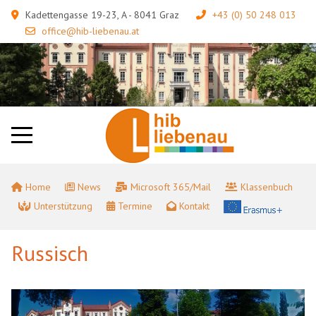
Kadettengasse 19-23, A - 8041 Graz
+43 (0) 50 248 013
office@hib-liebenau.at
Home
News
Microsoft 365/Mail
Klassenbuch
Unterstützung
Termine
Kontakt
Russisch