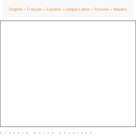
English
–
Français
–
Español
–
Lingua Latina
–
Русский
–
Italiano
Größere Karte anzeigen