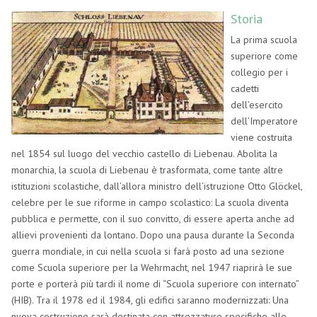
Storia
La prima scuola
superiore come
collegio per i
cadetti
dell’esercito
dell’Imperatore
viene costruita
nel 1854 sul luogo del vecchio castello di Liebenau. Abolita la
monarchia, la scuola di Liebenau è trasformata, come tante altre
istituzioni scolastiche, dall’allora ministro dell’istruzione Otto Glöckel,
celebre per le sue riforme in campo scolastico: La scuola diventa
pubblica e permette, con il suo convitto, di essere aperta anche ad
allievi provenienti da lontano. Dopo una pausa durante la Seconda
guerra mondiale, in cui nella scuola si farà posto ad una sezione
come Scuola superiore per la Wehrmacht, nel 1947 riaprirà le sue
porte e porterà più tardi il nome di “Scuola superiore con internato”
(HIB). Tra il 1978 ed il 1984, gli edifici saranno modernizzati: Una
nuova costruzione sarà destinata con attrezzature specifiche alle