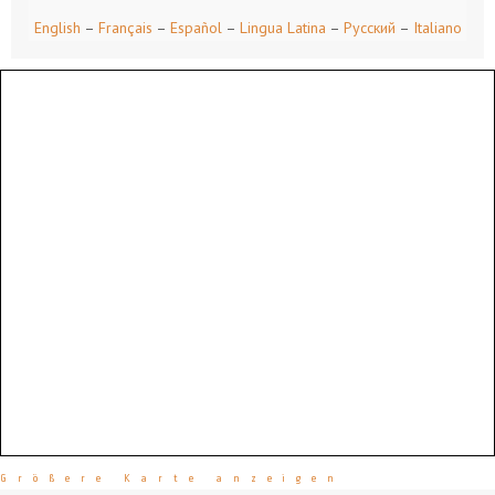
English
–
Français
–
Español
–
Lingua Latina
–
Русский
–
Italiano
Größere Karte anzeigen