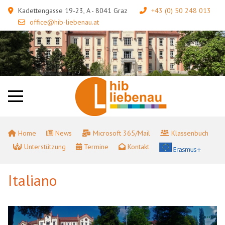
Kadettengasse 19-23, A - 8041 Graz
+43 (0) 50 248 013
office@hib-liebenau.at
Home
News
Microsoft 365/Mail
Klassenbuch
Unterstützung
Termine
Kontakt
Italiano