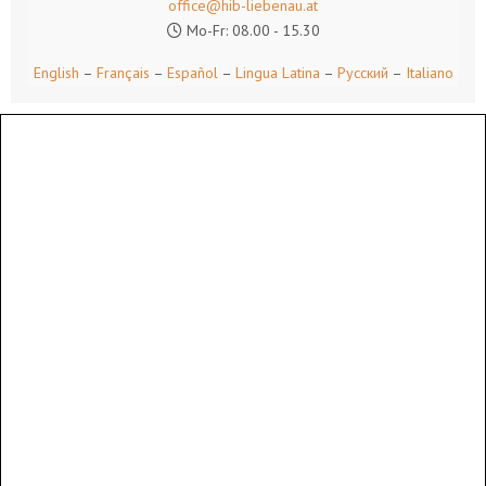
office@hib-liebenau.at
Mo-Fr: 08.00 - 15.30
English
–
Français
–
Español
–
Lingua Latina
–
Русский
–
Italiano