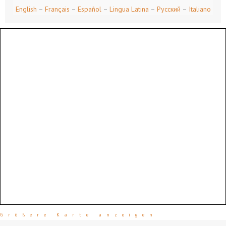
English
–
Français
–
Español
–
Lingua Latina
–
Русский
–
Italiano
Größere Karte anzeigen