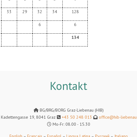
33
29
32
34
128
6
6
134
Kontakt
BG/BRG/BORG Graz-Liebenau (HIB)
Kadettengasse 19, 8041 Graz
+43 50 248 013
office@hib-liebenau.
Mo-Fr: 08.00 - 15.30
English
–
Français
–
Español
–
Lingua Latina
–
Русский
–
Italiano