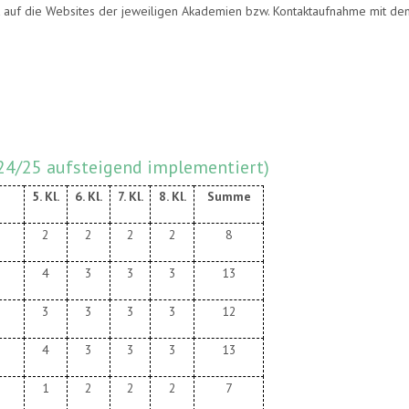
k auf die Websites der jeweiligen Akademien bzw. Kontaktaufnahme mit den
024/25 aufsteigend implementiert)
5. Kl.
6. Kl.
7. Kl.
8. Kl.
Summe
2
2
2
2
8
4
3
3
3
13
3
3
3
3
12
4
3
3
3
13
1
2
2
2
7