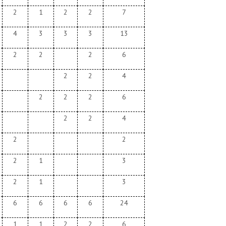
2
1
2
2
7
4
3
3
3
13
2
2
2
6
2
2
4
2
2
2
6
2
2
4
2
2
2
1
3
2
1
3
6
6
6
6
24
1
1
2
2
6