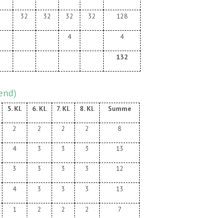
32
32
32
32
128
4
4
132
end)
5. Kl.
6. Kl.
7. Kl.
8. Kl.
Summe
2
2
2
2
8
4
3
3
3
13
3
3
3
3
12
4
3
3
3
13
1
2
2
2
7