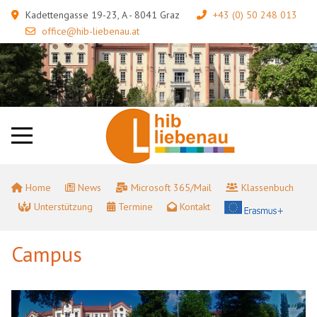
Kadettengasse 19-23, A - 8041 Graz
+43 (0) 50 248 013
office@hib-liebenau.at
Home
News
Microsoft 365/Mail
Klassenbuch
Unterstützung
Termine
Kontakt
Campus