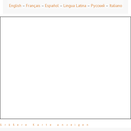
English
–
Français
–
Español
–
Lingua Latina
–
Русский
–
Italiano
Größere Karte anzeigen