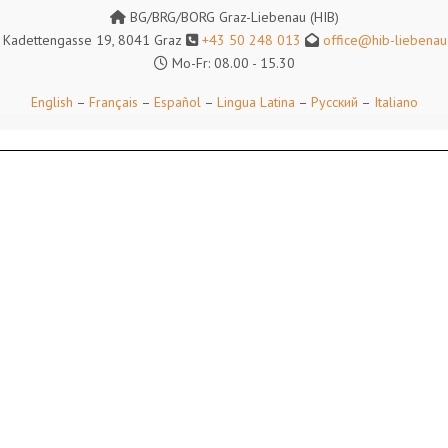
BG/BRG/BORG Graz-Liebenau (HIB)
Kadettengasse 19, 8041 Graz
+43 50 248 013
office@hib-liebenau.
Mo-Fr: 08.00 - 15.30
English
–
Français
–
Español
–
Lingua Latina
–
Русский
–
Italiano