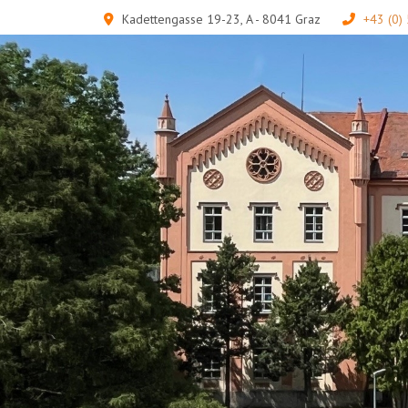
Kadettengasse 19-23, A - 8041 Graz
+43 (0)