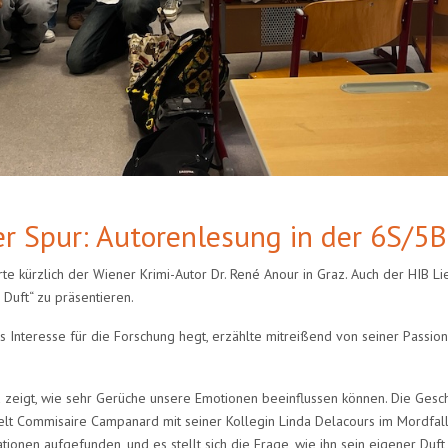
r Spur: Autorenlesung in der 6S/5
erte kürzlich der Wiener Krimi-Autor Dr. René Anour in Graz. Auch der HIB 
Duft“ zu präsentieren.
s Interesse für die Forschung hegt, erzählte mitreißend von seiner Passion
zeigt, wie sehr Gerüche unsere Emotionen beeinflussen können. Die Geschic
telt Commisaire Campanard mit seiner Kollegin Linda Delacours im Mordfall
ationen aufgefunden, und es stellt sich die Frage, wie ihn sein eigener Duf