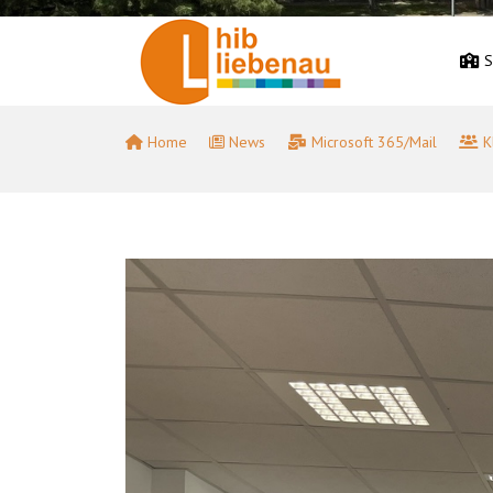
S
Home
News
Microsoft 365/Mail
K