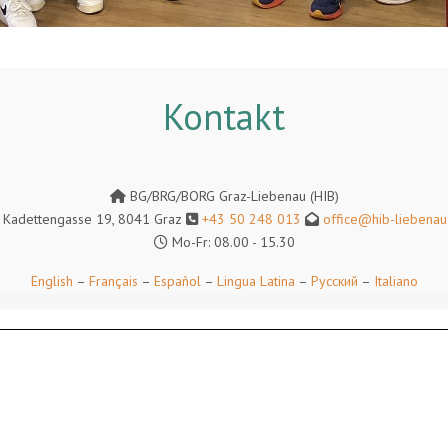
Kontakt
BG/BRG/BORG Graz-Liebenau (HIB)
Kadettengasse 19, 8041 Graz
+43 50 248 013
office@hib-liebenau.
Mo-Fr: 08.00 - 15.30
English
–
Français
–
Español
–
Lingua Latina
–
Русский
–
Italiano