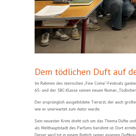
Dem tödlichen Duft auf de
Im Rahmen des steirischen „Fine Crime“-Festivals gasti
6S- und der 5BC-Klasse seinen neuen Roman „Tödlicher 
Der ursprünglich ausgebildete Tierarzt, der auch große
wie er unerwartet zum Autor wurde.
Sein neuester Krimi dreht sich um das Thema Düfte und 
als Welthauptstadt des Parfums berühmt ist. Dort ermit
Dieser wird tot in einem Bottich seiner eigenen Duftkre