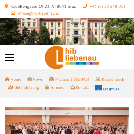
Kadettengasse 19-23, A - 8041 Graz
+43 (0) 50 248 013
office@hib-liebenau.at
Home
News
Microsoft 365/Mail
Klassenbuch
Unterstützung
Termine
Kontakt