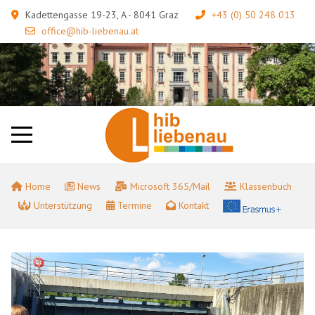
Kadettengasse 19-23, A - 8041 Graz
+43 (0) 50 248 013
office@hib-liebenau.at
Home
News
Microsoft 365/Mail
Klassenbuch
Unterstützung
Termine
Kontakt