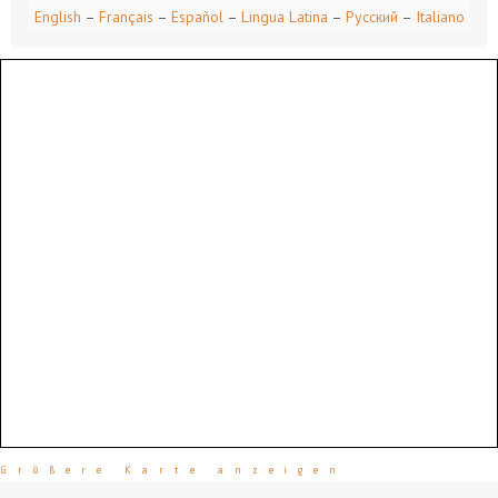
English
–
Français
–
Español
–
Lingua Latina
–
Русский
–
Italiano
Größere Karte anzeigen