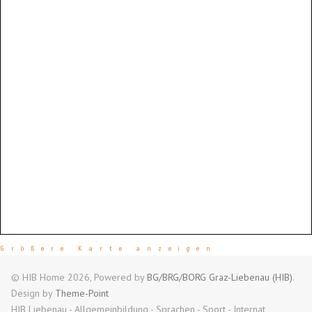
Größere Karte anzeigen
© HIB Home 2026, Powered by
BG/BRG/BORG Graz-Liebenau (HIB)
.
Design by
Theme-Point
HIB Liebenau - Allgemeinbildung - Sprachen - Sport - Internat