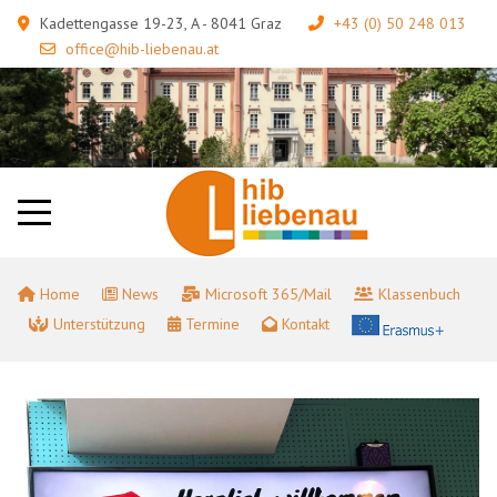
Kadettengasse 19-23, A - 8041 Graz
+43 (0) 50 248 013
office@hib-liebenau.at
Home
News
Microsoft 365/Mail
Klassenbuch
Unterstützung
Termine
Kontakt