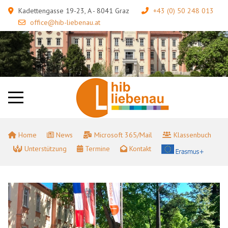
Kadettengasse 19-23, A - 8041 Graz
+43 (0) 50 248 013
office@hib-liebenau.at
Home
News
Microsoft 365/Mail
Klassenbuch
Unterstützung
Termine
Kontakt