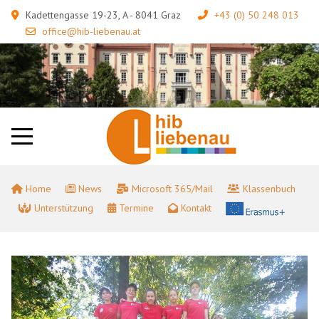
Kadettengasse 19-23, A - 8041 Graz
+43 (0) 50 248 013
office@hib-liebenau.at
Home
News
Microsoft 365/Mail
Klassenbuch
Unterstützung
Termine
Kontakt