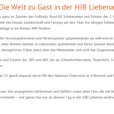
ie Welt zu Gast in der HIB Lieben
 ganz im Zeichen des Fußballs. Rund 80 Schülerinnen und Schüler der 2. 
 viel Einsatz, Leidenschaft und Fairplay um den Titel. Die übrigen Schüle
nlage in ein kleines WM-Stadion.
die Vereinsspielerinnen und Vereinsspieler gegeneinander an, während i
unter Beweis stellten. In zahlreichen spannenden und fairen Spielen wurd
h dazugehören. Dabei stand stets das Miteinander und nicht das Gegeneinan
n und Schüler der 5BS und 6BS, die als Schiedsrichter:innen, Teamchefs, 
n.
 die 2S gleich doppelt durch: Mit den Nationen Österreich im A-Bewerb und
assen, den engagierten Helferinnen und Helfern sowie allen Fans, die mit
erbindet – und genau das war an diesem Tag in der HIB Liebenau eindruc